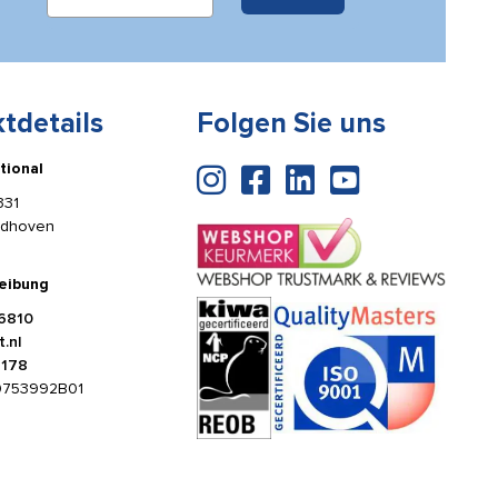
tdetails
Folgen Sie uns
tional
331
ldhoven
eibung
6810
.nl
4178
0753992B01