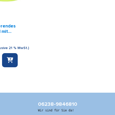
erendes
 mit
schluss (gelb)
usive 21 % MwSt.)
endes
luss
06238-9846810
Wir sind für Sie da!