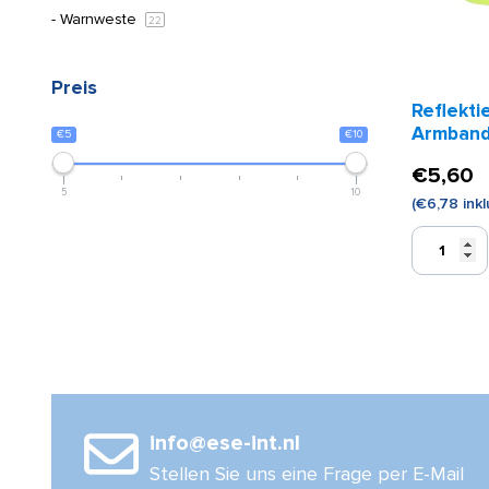
Warnweste
22
Preis
Reflekti
Armband
€5
€10
Klettver
€
5,60
5
10
(
€
6,78
inkl
Reflektier
Armband
mit
Klettversch
(gelb)
Menge
info@ese-int.nl
Stellen Sie uns eine Frage per E-Mail