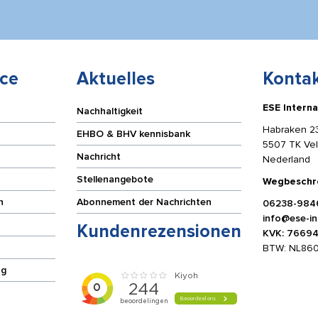
ce
Aktuelles
Kontak
ESE Interna
Nachhaltigkeit
Habraken 2
EHBO & BHV kennisbank
5507 TK Ve
Nachricht
Nederland
Stellenangebote
Wegbeschr
n
Abonnement der Nachrichten
06238-984
info@ese-int
Kundenrezensionen
KVK: 7669
BTW: NL86
ng