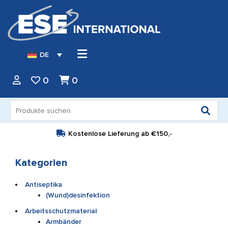
DE
0
0
Suche
nach:
Kostenlose Lieferung ab
€150,-
Kategorien
Antiseptika
(Wund)desinfektion
Arbeitsschutzmaterial
Armbänder