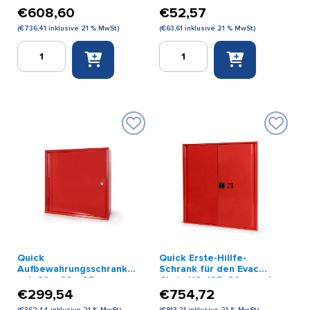
€
608,60
€
52,57
(
€
736,41
inklusive 21 % MwSt.)
(
€
63,61
inklusive 21 % MwSt.)
Aufbewahrungsschrank
Notschlüsselkasten
68,5
rot
x
Menge
112
x
32
cm
Menge
Quick
Quick Erste-Hillfe-
Aufbewahrungsschrank
Schrank für den Evac
rot, 60 x 60 x 25 cm
Chair 110x125x30cm rot
€
299,54
€
754,72