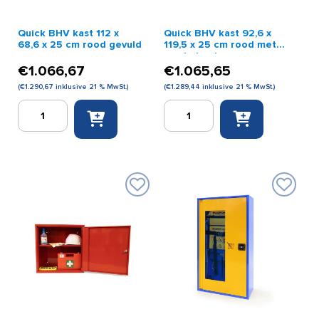
Quick BHV kast 112 x
Quick BHV kast 92,6 x
68,6 x 25 cm rood gevuld
119,5 x 25 cm rood met
ronde hoeken
€
1.066,67
€
1.065,65
(
€
1.290,67
inklusive 21 % MwSt.)
(
€
1.289,44
inklusive 21 % MwSt.)
Quick
Quick
BHV
BHV
kast
kast
112
92,6
x
x
68,6
119,5
x
x
25
25
cm
cm
rood
rood
gevuld
met
Menge
ronde
hoeken
Menge