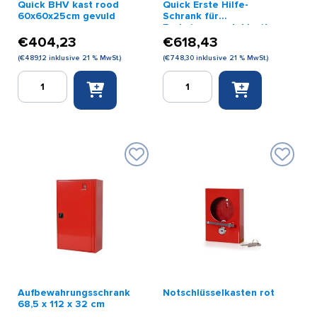
Quick BHV kast rood
Quick Erste Hilfe-
60x60x25cm gevuld
Schrank für
Evakuierungsstuhl mit
Plexiglasfenster
€
404,23
€
618,43
(
€
489,12
inklusive 21 % MwSt.)
(
€
748,30
inklusive 21 % MwSt.)
Quick
Quick
BHV
Erste
kast
Hilfe-
rood
Schrank
60x60x25cm
für
gevuld
Evakuierungsstuhl
Menge
mit
Plexiglasfenster
Menge
Aufbewahrungsschrank
Notschlüsselkasten rot
68,5 x 112 x 32 cm