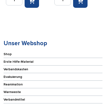
Metallschrank
Notfallschrank
für
68,5
Evac
x
Chair
112
Menge
x
25
cm
Menge
Unser Webshop
Shop
Erste Hilfe-Material
Verbandskasten
Evakuierung
Reanimation
Warnweste
Verbandmittel