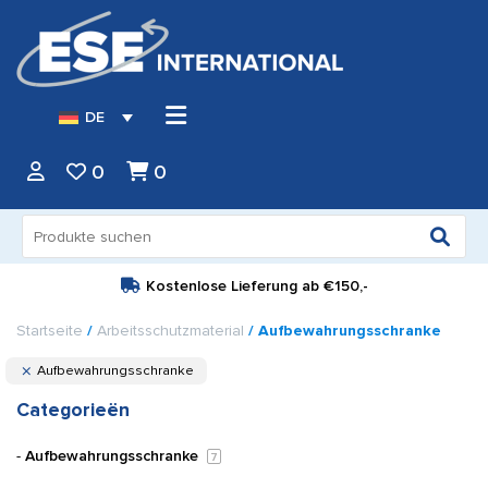
DE
0
0
Suche
nach:
Kostenlose Lieferung ab
€150,-
Startseite
/
Arbeitsschutzmaterial
/ Aufbewahrungsschranke
Aufbewahrungsschranke
Categorieën
Aufbewahrungsschranke
7