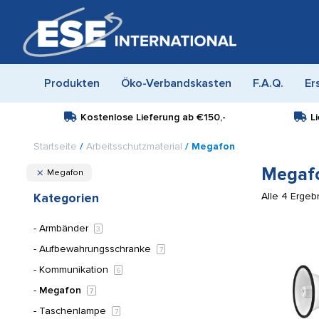
Produkten
Öko-Verbandskasten
F.A.Q.
Er
Kostenlose Lieferung ab
€150,-
L
Startseite
/
Arbeitsschutzmaterial
/ Megafon
Megaf
Megafon
Alle 4 Erge
Kategorien
Armbänder
3
Aufbewahrungsschranke
7
Kommunikation
6
Megafon
7
Taschenlampe
7