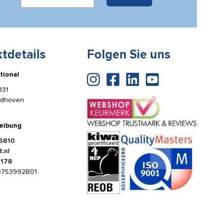
tdetails
Folgen Sie uns
tional
331
ldhoven
eibung
6810
.nl
4178
0753992B01