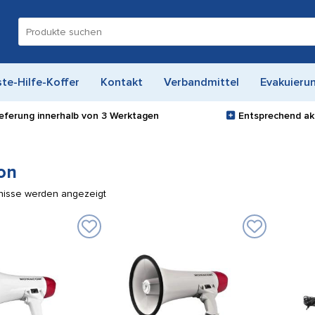
Suche
nach:
ste-Hilfe-Koffer
Kontakt
Verbandmittel
Evakuieru
ieferung innerhalb von
3 Werktagen
Entsprechend akt
on
bnisse werden angezeigt