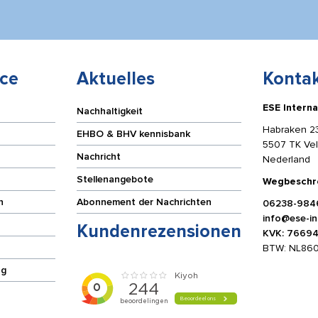
ce
Aktuelles
Kontak
ESE Interna
Nachhaltigkeit
Habraken 2
EHBO & BHV kennisbank
5507 TK Ve
Nachricht
Nederland
Stellenangebote
Wegbeschr
n
Abonnement der Nachrichten
06238-984
info@ese-int
Kundenrezensionen
KVK: 7669
BTW: NL86
ng