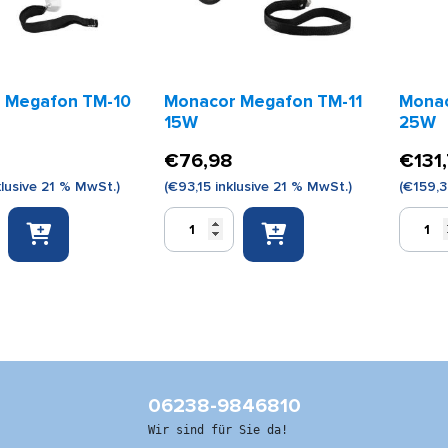
 Megafon TM-10
Monacor Megafon TM-11
Monac
15W
25W
€
76,98
€
131
lusive 21 % MwSt.)
(
€
93,15
inklusive 21 % MwSt.)
(
€
159,
Monacor
Monaco
Megafon
Megafo
TM-
TM-
11
25
15W
25W
Menge
Menge
06238-9846810
Wir sind für Sie da!