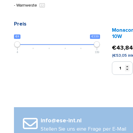
Warnweste
22
Preis
Monacor
10W
€4
€339
€
43,84
4
339
(
€
53,05
ink
Monacor
Megafon
TM-
10
10W
Menge
info@ese-int.nl
Stellen Sie uns eine Frage per E-Mail