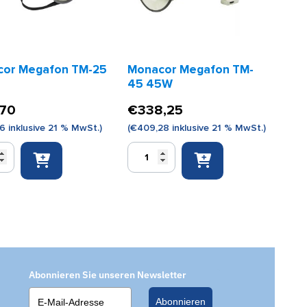
or Megafon TM-25
Monacor Megafon TM-
45 45W
,70
€
338,25
36
inklusive 21 % MwSt.)
(
€
409,28
inklusive 21 % MwSt.)
r
Monacor
n
Megafon
TM-
45
45W
Menge
Abonnieren Sie unseren Newsletter
Abonnieren