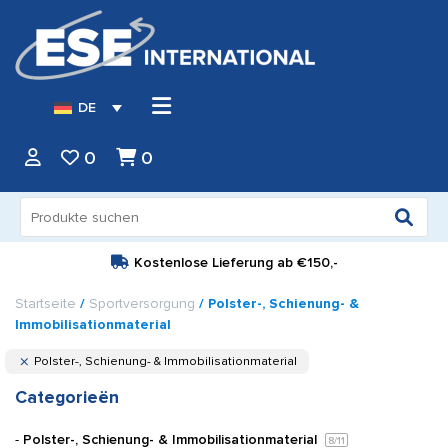
DE
0
0
Suche
nach:
Kostenlose Lieferung ab
€150,-
Startseite
/
Sportversorgung
/ Polster-, Schienung- &
Immobilisationmaterial
Polster-, Schienung- & Immobilisationmaterial
Categorieën
Polster-, Schienung- & Immobilisationmaterial
8
/11