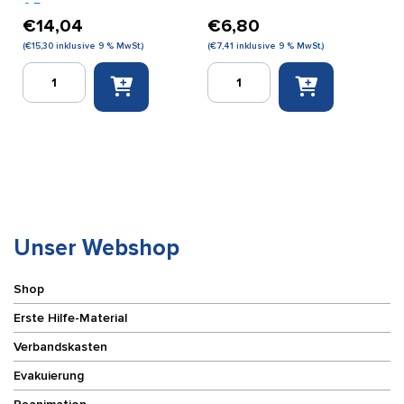
0,5 cm
€
14,04
€
6,80
(
€
15,30
inklusive 9 % MwSt.)
(
€
7,41
inklusive 9 % MwSt.)
Selbstklebender
Selbstklebener
Schaumstoff,
Filz,
45
weiβ,
x
50
22,5
x
x
25
0,5
x
cm
0,3
Menge
cm
Menge
Unser Webshop
Shop
Erste Hilfe-Material
Verbandskasten
Evakuierung