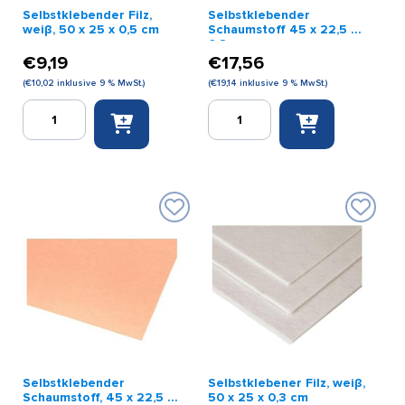
Selbstklebender Filz,
Selbstklebender
weiβ, 50 x 25 x 0,5 cm
Schaumstoff 45 x 22,5 x
0,8 cm
€
9,19
€
17,56
(
€
10,02
inklusive 9 % MwSt.)
(
€
19,14
inklusive 9 % MwSt.)
Selbstklebender
Selbstklebender
Filz,
Schaumstoff
weiβ,
45
50
x
x
22,5
25
x
x
0,8
0,5
cm
cm
Menge
Menge
Selbstklebender
Selbstklebener Filz, weiβ,
Schaumstoff, 45 x 22,5 x
50 x 25 x 0,3 cm