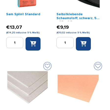
Sam Splint Standard
Selbstklebende
Schaumstoff, schwarz, 50
x 25 x 0,5 cm
€
13,07
€
9,19
(
€
14,25
inklusive 9 % MwSt.)
(
€
10,02
inklusive 9 % MwSt.)
Sam
Selbstklebende
Splint
Schaumstoff,
Standard
schwarz,
Menge
50
x
25
x
0,5
cm
Menge