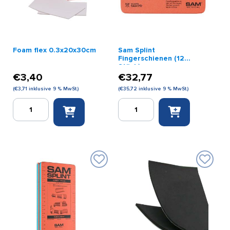
Foam flex 0.3x20x30cm
Sam Splint
Fingerschienen (12
Stück)
€
3,40
€
32,77
(
€
3,71
inklusive 9 % MwSt.)
(
€
35,72
inklusive 9 % MwSt.)
Foam
Sam
flex
Splint
0.3x20x30cm
Fingerschienen
Menge
(12
Stück)
Menge