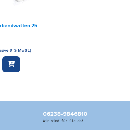
erbandwatten 25
usive 9 % MwSt.)
tten
06238-9846810
Wir sind für Sie da!