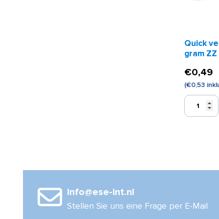
Quick v
gram ZZ
€
0,49
(
€
0,53
inkl
Quick
verbandwa
25
gram
ZZ
Menge
info@ese-int.nl
Stellen Sie uns eine Frage per E-Mail