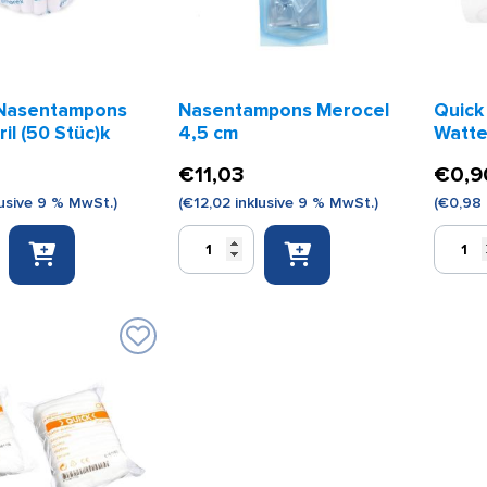
 Nasentampons
Nasentampons Merocel
Quick
ril (50 Stüc)k
4,5 cm
Watt
€
11,03
€
0,9
usive 9 % MwSt.)
(
€
12,02
inklusive 9 % MwSt.)
(
€
0,98
Nasentampons
Quick
pons
Merocel
synthet
4,5
Watte
cm
10cmx3
Menge
Menge