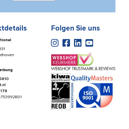
tdetails
Folgen Sie uns
tional
331
ldhoven
eibung
6810
.nl
4178
0753992B01