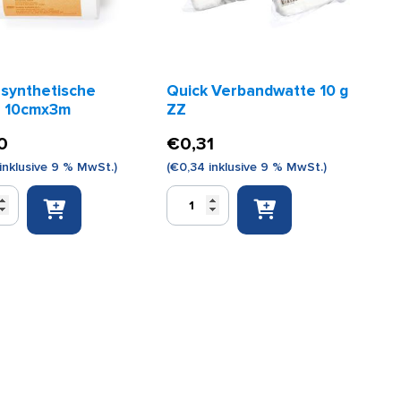
 synthetische
Quick Verbandwatte 10 g
e 10cmx3m
ZZ
0
€
0,31
inklusive 9 % MwSt.)
(
€
0,34
inklusive 9 % MwSt.)
Quick
ische
Verbandwatte
10
m
g
ZZ
Menge