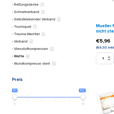
Rettungsdecke
1
Schnellverband
4
Selbstklebender Verband
0
Mueller
Tourniquet
7
nicht ste
Trauma-Wachtel
2
€
5,96
Verband
6
(
€
6,50
inkl
Vliesstofkompressen
3
Mueller
Watte
5
Nasentam
Wundkompresse steril
13
nicht
steril
(50
Preis
Stüc)k
Menge
€0
€12
0
12