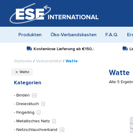
Produkten
Öko-Verbandskasten
F.A.Q.
Er
Kostenlose Lieferung ab
€150,-
L
Startseite
/
Verbandmittel
/ Watte
Watte
Watte
Alle 5 Erge
Kategorien
Binden
44
Dreiecktuch
5
Fingerling
3
Metallisches Netz
2
Netzschlauchverband
19