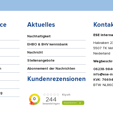
ce
Aktuelles
Kontak
ESE Interna
Nachhaltigkeit
Habraken 2
EHBO & BHV kennisbank
5507 TK Ve
Nachricht
Nederland
Stellenangebote
Wegbeschr
n
Abonnement der Nachrichten
06238-984
info@ese-int
Kundenrezensionen
KVK: 7669
BTW: NL86
ng