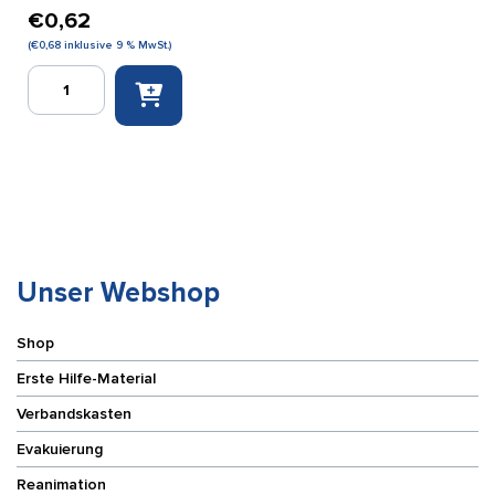
€
0,62
(
€
0,68
inklusive 9 % MwSt.)
Quick
Verbandtuch
BR
40
cm
x
60
cm
Menge
Unser Webshop
Shop
Erste Hilfe-Material
Verbandskasten
Evakuierung
Reanimation