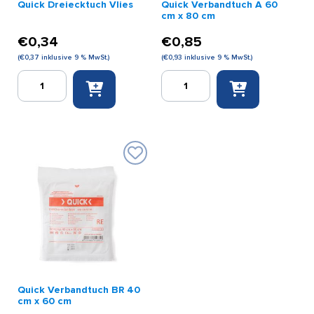
Quick Dreiecktuch Vlies
Quick Verbandtuch A 60
cm x 80 cm
€
0,34
€
0,85
(
€
0,37
inklusive 9 % MwSt.)
(
€
0,93
inklusive 9 % MwSt.)
Quick
Quick
Dreiecktuch
Verbandtuch
Vlies
A
Menge
60
cm
x
80
cm
Menge
Quick Verbandtuch BR 40
cm x 60 cm