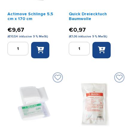
Actimove Schlinge 5,5
Quick Dreiecktuch
cm x 170 cm
Baumwolle
€
9,67
€
0,97
(
€
10,54
inklusive 9 % MwSt.)
(
€
1,06
inklusive 9 % MwSt.)
Actimove
Quick
Schlinge
Dreiecktuch
5,5
Baumwolle
cm
Menge
x
170
cm
Menge