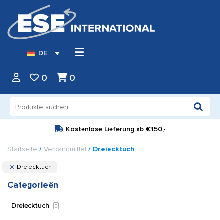
DE
0
0
Suche
nach:
Kostenlose Lieferung ab
€150,-
Startseite
/
Verbandmittel
/ Dreiecktuch
Dreiecktuch
Categorieën
Dreiecktuch
5