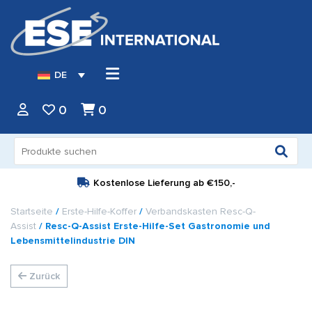
DE
0
0
Suche
nach:
Kostenlose Lieferung ab
€150,-
Startseite
/
Erste-Hilfe-Koffer
/
Verbandskasten Resc-Q-
Assist
/ Resc-Q-Assist Erste-Hilfe-Set Gastronomie und
Lebensmittelindustrie DIN
Zurück