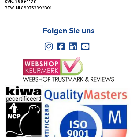
KVK: 76694178
BTW: NL860753992B01
Folgen Sie uns