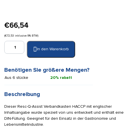
€
66,54
(
€
72,53
inklusive 9% BTW)
Resc-
In den Warenkorb
Q-
Assist
Erste-
Hilfe-
Benötigen Sie größere Mengen?
Set
Aus 6 stücke
20% rabatt
Gastronomie
und
Lebensmittelindustrie
Beschreibung
DIN
Menge
Dieser Resc-Q-Assist Verbandkasten HACCP mit englischer
Inhaltsangabe wurde speziell von uns entwickelt und enthält eine
DIN-Füllung. Geeignet für den Einsatz in der Gastronomie und
Lebensmittelindustrie.