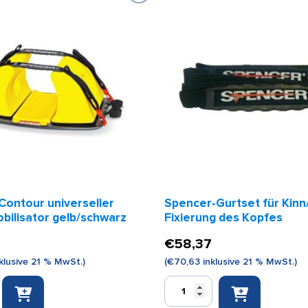
Contour universeller
Spencer-Gurtset für Kinn
bilisator gelb/schwarz
Fixierung des Kopfes
€
58,37
klusive 21 % MwSt.)
(
€
70,63
inklusive 21 % MwSt.)
Spencer-
Gurtset