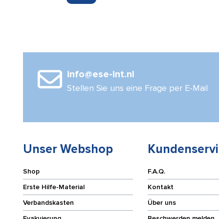
Super
universeller
Blue
Kopfimmobil
Menge
gelb/schwar
Menge
info@ese-int.nl
Stellen Sie uns eine Frage per E-Mail
Unser Webshop
Kundenservi
Shop
F.A.Q.
Erste Hilfe-Material
Kontakt
Verbandskasten
Über uns
Evakuierung
Beschwerden melden