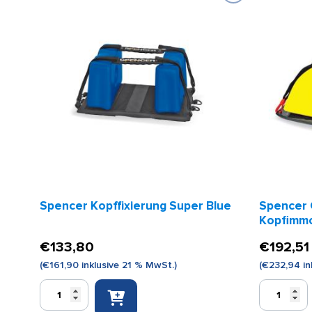
Spencer Kopffixierung Super Blue
Spencer 
Kopfimmo
€
133,80
€
192,51
(
€
161,90
inklusive 21 % MwSt.)
(
€
232,94
in
Spencer
Spencer
Kopffixierung
Contour