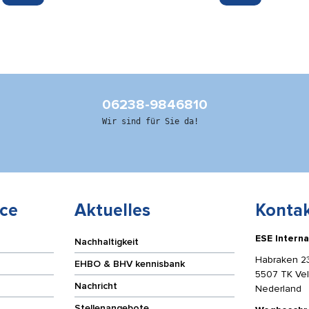
für
isator
Kinn/
z
Kopf
zur
Fixierung
des
Kopfes
06238-9846810
Menge
Wir sind für Sie da!
ce
Aktuelles
Kontak
ESE Interna
Nachhaltigkeit
Habraken 2
EHBO & BHV kennisbank
5507 TK Ve
Nachricht
Nederland
Stellenangebote