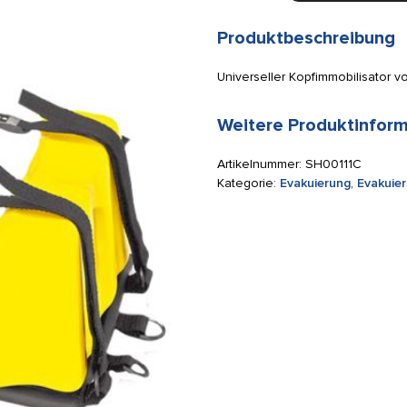
universeller
Kopfimmobilisator
Produktbeschreibung
Menge
Universeller Kopfimmobilisator 
Weitere Produktinfor
Artikelnummer:
SH00111C
Kategorie:
Evakuierung
,
Evakuier