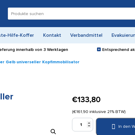
Suche
nach:
ste-Hilfe-Koffer
Kontakt
Verbandmittel
Evakuieru
ieferung innerhalb von
3 Werktagen
Entsprechend akt
er Gelb universeller Kopfimmobilisator
ller
€
133,80
(
€
161,90
inklusive 21% BTW)
Spencer
In den 
Super
Gelb