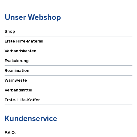
m
Menge
Unser Webshop
Shop
Erste Hilfe-Material
Verbandskasten
Evakuierung
Reanimation
Warnweste
Verbandmittel
Erste-Hilfe-Koffer
Kundenservice
F.A.Q.