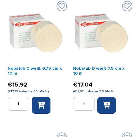
Nobatub C weiß 6,75 cm x
Nobatub D weiß 7,5 cm x
10 m
10 m
€
15,92
€
17,04
(
€
17,35
inklusive 9 % MwSt.)
(
€
18,57
inklusive 9 % MwSt.)
Nobatub
Nobatub
C
D
weiß
weiß
6,75
7,5
cm
cm
x
x