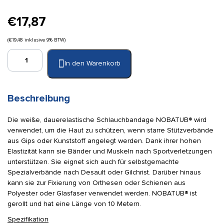
€
17,87
(
€
19,48
inklusive 9% BTW)
Nobatub
In den Warenkorb
B
weiß
6,5
cm
Beschreibung
x
10
Die weiße, dauerelastische Schlauchbandage NOBATUB® wird
m
verwendet, um die Haut zu schützen, wenn starre Stützverbände
Menge
aus Gips oder Kunststoff angelegt werden. Dank ihrer hohen
Elastizität kann sie Bänder und Muskeln nach Sportverletzungen
unterstützen. Sie eignet sich auch für selbstgemachte
Spezialverbände nach Desault oder Gilchrist. Darüber hinaus
kann sie zur Fixierung von Orthesen oder Schienen aus
Polyester oder Glasfaser verwendet werden. NOBATUB® ist
gerollt und hat eine Länge von 10 Metern.
Spezifikation