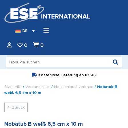
DE
0
0
Suche
nach:
Kostenlose Lieferung ab
€150,-
Startseite
/
Verbandmittel
/
Netzschlauchverband
/ Nobatub B
weiß 6,5 cm x 10 m
Zurück
Nobatub B weiß 6,5 cm x 10 m